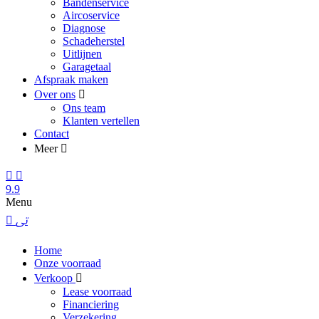
Bandenservice
Aircoservice
Diagnose
Schadeherstel
Uitlijnen
Garagetaal
Afspraak maken
Over ons
Ons team
Klanten vertellen
Contact
Meer
9.9
Menu
Home
Onze voorraad
Verkoop
Lease voorraad
Financiering
Verzekering