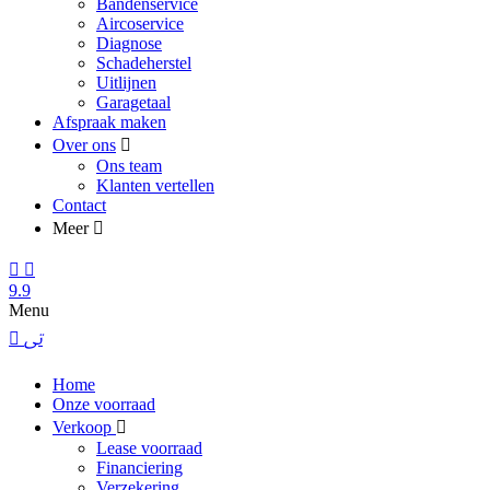
Bandenservice
Aircoservice
Diagnose
Schadeherstel
Uitlijnen
Garagetaal
Afspraak maken
Over ons
Ons team
Klanten vertellen
Contact
Meer
9.9
Menu
Home
Onze voorraad
Verkoop
Lease voorraad
Financiering
Verzekering