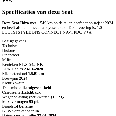
V+A
Specificaties van deze Seat
Deze
Seat Ibiza
met 1.549 km op de teller, heeft het bouwjaar 2024
en heeft als transmissie handgeschakeld. De uitvoering is: 1.0
ECOTSI STYLE BNS CONNECT NAVI PDC V+A
Basisgegevens
Technisch
Historie
Financieel
Milieu
Kenteken
NL
X-945-NK
APK Datum
23-01-2028
Kilometerstand
1.549 km
Bouwjaar
2024
Kleur
Zwart
Transmissie
Handgeschakeld
Carrosserie
Hatchback
Wegenbelasting (per kwartaal)
€ 123,-
Max. vermogen
95 pk
Brandstof
benzine
BTW verrekenbaar
Ja
Datum eerste uitgifte
23-01-2024