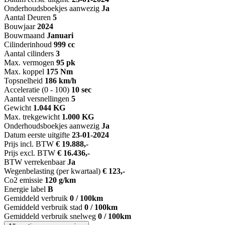
Onderhoudsboekjes aanwezig
Ja
Aantal Deuren
5
Bouwjaar
2024
Bouwmaand
Januari
Cilinderinhoud
999 cc
Aantal cilinders
3
Max. vermogen
95 pk
Max. koppel
175 Nm
Topsnelheid
186 km/h
Acceleratie (0 - 100)
10 sec
Aantal versnellingen
5
Gewicht
1.044 KG
Max. trekgewicht
1.000 KG
Onderhoudsboekjes aanwezig
Ja
Datum eerste uitgifte
23-01-2024
Prijs incl. BTW
€ 19.888,-
Prijs excl. BTW
€ 16.436,-
BTW verrekenbaar
Ja
Wegenbelasting (per kwartaal)
€ 123,-
Co2 emissie
120 g/km
Energie label
B
Gemiddeld verbruik
0 / 100km
Gemiddeld verbruik stad
0 / 100km
Gemiddeld verbruik snelweg
0 / 100km