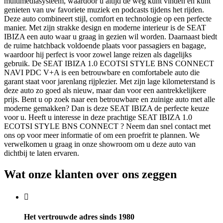
multimediasysteem, waardoor u altijd de weg kunt vinden en kunt
genieten van uw favoriete muziek en podcasts tijdens het rijden.
Deze auto combineert stijl, comfort en technologie op een perfecte
manier. Met zijn strakke design en moderne interieur is de SEAT
IBIZA een auto waar u graag in gezien wil worden. Daarnaast biedt
de ruime hatchback voldoende plaats voor passagiers en bagage,
waardoor hij perfect is voor zowel lange reizen als dagelijks
gebruik. De SEAT IBIZA 1.0 ECOTSI STYLE BNS CONNECT
NAVI PDC V+A is een betrouwbare en comfortabele auto die
garant staat voor jarenlang rijplezier. Met zijn lage kilometerstand is
deze auto zo goed als nieuw, maar dan voor een aantrekkelijkere
prijs. Bent u op zoek naar een betrouwbare en zuinige auto met alle
moderne gemakken? Dan is deze SEAT IBIZA de perfecte keuze
voor u. Heeft u interesse in deze prachtige SEAT IBIZA 1.0
ECOTSI STYLE BNS CONNECT ? Neem dan snel contact met
ons op voor meer informatie of om een proefrit te plannen. We
verwelkomen u graag in onze showroom om u deze auto van
dichtbij te laten ervaren.
Wat onze klanten over ons zeggen
Het vertrouwde adres sinds 1980